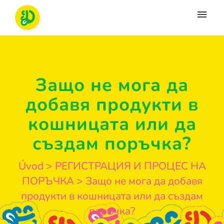
Moje tikety
Vytvoriť tiket
Защо не мога да
Prihlásenie
добавя продукти в
кошницата или да
създам поръчка?
Úvod
>
РЕГИСТРАЦИЯ И ПРОЦЕС НА
ПОРЪЧКА
>
Защо не мога да добавя
продукти в кошницата или да създам
поръчка?