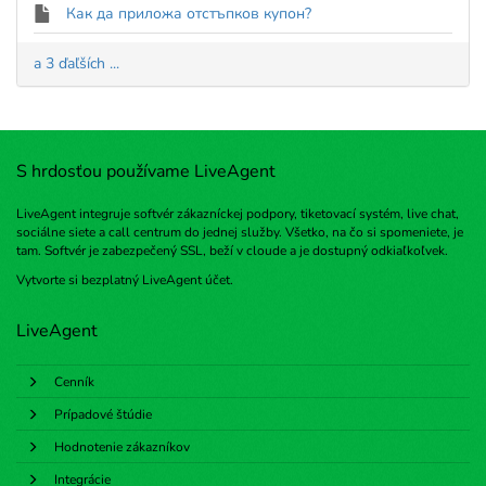
Как да приложа отстъпков купон?
a 3 ďaľších ...
S hrdosťou používame LiveAgent
LiveAgent integruje softvér zákazníckej podpory, tiketovací systém, live chat,
sociálne siete a call centrum do jednej služby. Všetko, na čo si spomeniete, je
tam. Softvér je zabezpečený SSL, beží v cloude a je dostupný odkiaľkoľvek.
Vytvorte si bezplatný
LiveAgent účet
.
LiveAgent
Cenník
Prípadové štúdie
Hodnotenie zákazníkov
Integrácie