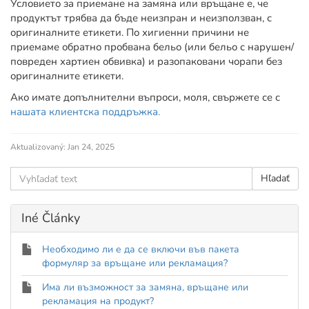
Условието за приемане на замяна или връщане е, че
продуктът трябва да бъде неизпран и неизползван, с
оригиналните етикети. По хигиенни причини не
приемаме обратно пробвана бельо (или бельо с нарушен/
повреден хартиен обвивка) и разопаковани чорапи без
оригиналните етикети.
Ако имате допълнителни въпроси, моля, свържете се с
нашата клиентска поддръжка.
Aktualizovaný:
Jan 24, 2025
Iné Články
Необходимо ли е да се включи във пакета
формуляр за връщане или рекламация?
Има ли възможност за замяна, връщане или
рекламация на продукт?