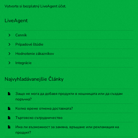
Vytvorte si bezplatný
LiveAgent účet
.
LiveAgent
Cenník
Prípadové štúdie
Hodnotenie zákazníkov
Integrácie
Najvyhľadávanejšie Články
Защо не мога да добавя продукти в кошницата или да създам
поръчка?
Колко време отнема доставката?
Търговско сътрудничество
Има ли възможност за замяна, връщане или рекламация на
продукт?