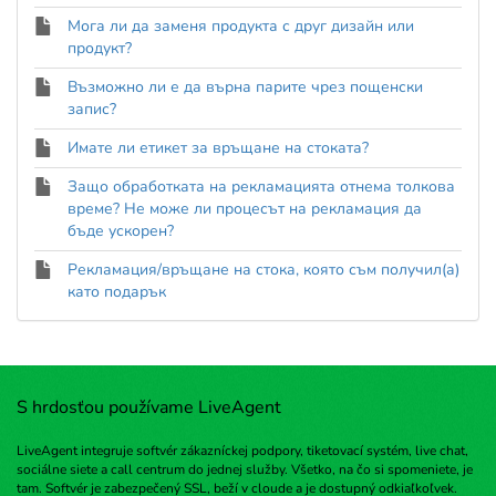
Мога ли да заменя продукта с друг дизайн или
продукт?
Възможно ли е да върна парите чрез пощенски
запис?
Имате ли етикет за връщане на стоката?
Защо обработката на рекламацията отнема толкова
време? Не може ли процесът на рекламация да
бъде ускорен?
Рекламация/връщане на стока, която съм получил(а)
като подарък
S hrdosťou používame LiveAgent
LiveAgent integruje softvér zákazníckej podpory, tiketovací systém, live chat,
sociálne siete a call centrum do jednej služby. Všetko, na čo si spomeniete, je
tam. Softvér je zabezpečený SSL, beží v cloude a je dostupný odkiaľkoľvek.