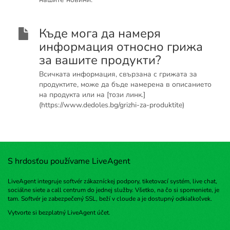
Къде мога да намеря
информация относно грижа
за вашите продукти?
Всичката информация, свързана с грижата за
продуктите, може да бъде намерена в описанието
на продукта или на [този линк.]
(https://www.dedoles.bg/grizhi-za-produktite)
S hrdosťou používame LiveAgent
LiveAgent integruje softvér zákazníckej podpory, tiketovací systém, live chat,
sociálne siete a call centrum do jednej služby. Všetko, na čo si spomeniete, je
tam. Softvér je zabezpečený SSL, beží v cloude a je dostupný odkiaľkoľvek.
Vytvorte si bezplatný
LiveAgent účet
.