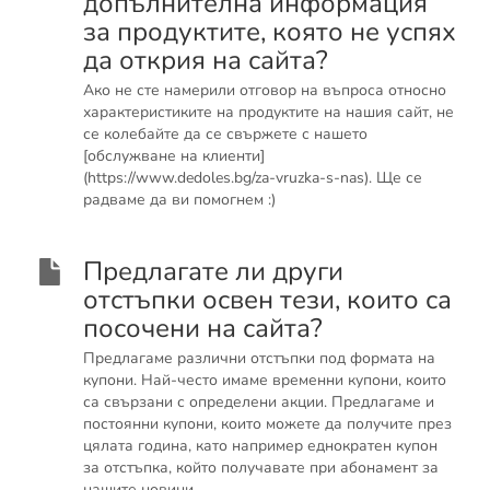
допълнителна информация
за продуктите, която не успях
да открия на сайта?
Ако не сте намерили отговор на въпроса относно
характеристиките на продуктите на нашия сайт, не
се колебайте да се свържете с нашето
[обслужване на клиенти]
(https://www.dedoles.bg/za-vruzka-s-nas). Ще се
радваме да ви помогнем :)
Предлагате ли други
отстъпки освен тези, които са
посочени на сайта?
Предлагаме различни отстъпки под формата на
купони. Най-често имаме временни купони, които
са свързани с определени акции. Предлагаме и
постоянни купони, които можете да получите през
цялата година, като например еднократен купон
за отстъпка, който получавате при абонамент за
нашите новини.