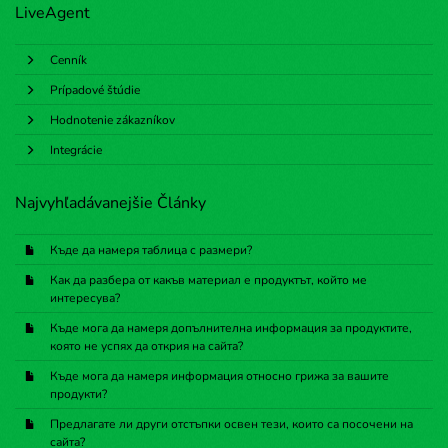
LiveAgent
Cenník
Prípadové štúdie
Hodnotenie zákazníkov
Integrácie
Najvyhľadávanejšie Články
Къде да намеря таблица с размери?
Как да разбера от какъв материал е продуктът, който ме
интересува?
Къде мога да намеря допълнителна информация за продуктите,
която не успях да открия на сайта?
Къде мога да намеря информация относно грижа за вашите
продукти?
Предлагате ли други отстъпки освен тези, които са посочени на
сайта?